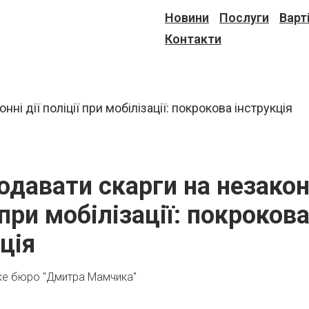
Новини
Послуги
Варт
Контакти
одавати скарги на незаконн
 при мобілізації: покроков
ція
ке бюро "Дмитра Мамчика"