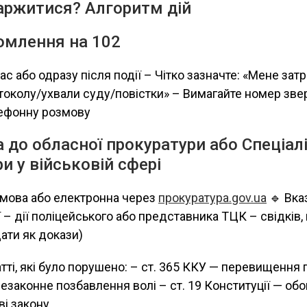
каржитися? Алгоритм дій
омлення на 102
час або одразу після події – Чітко зазначте: «Мене зат
токолу/ухвали суду/повістки» – Вимагайте номер зве
лефонну розмову
а до обласної прокуратури або Спеціал
и у військовій сфері
ьмова або електронна через
прокуратура.gov.ua
🔹 Вказ
ї – дії поліцейського або представника ТЦК – свідків, 
ати як докази)
атті, які було порушено: – ст. 365 ККУ — перевищенн
незаконне позбавлення волі – ст. 19 Конституції — обо
ві закону