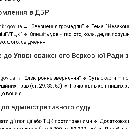
домлення в ДБР
dbr.gov.ua
→ “Звернення громадян” 🔹 Тема: “Незаконні
іції/ТЦК” 🔹 Опишіть усе чітко: хто, коли, де, як поруш
ео, фото, свідчення
а до Уповноваженого Верховної Ради з
gov.ua
→ “Електронне звернення” 🔹 Суть скарги — п
ійних прав (ст. 29, 33, 59) 🔹 Прикладіть копії інших з
що вони є
 до адміністративного суду
нати дії поліції або ТЦК протиправними 🔹 Додатково:
ральної шкоди (від 5 000 до 50 000 грн) 🔹 Додайте вс