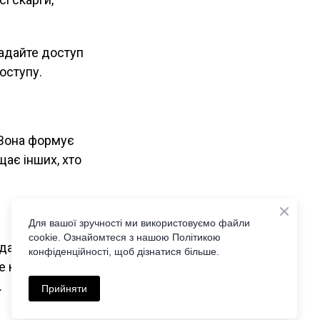
 надайте доступ
оступу.
 Вона формує
щає інших, хто
Для вашої зручності ми використовуємо файли
cookie. Ознайомтеся з нашою Політикою
ати позов і
конфіденційності, щоб дізнатися більше.
е кнопку
.
Прийняти