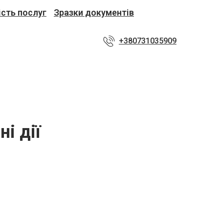
ість послуг
Зразки документів
+380731035909
і дії
а