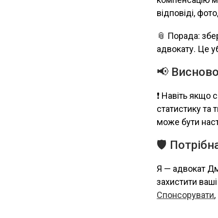
відповіді, фото
📎 Порада: збер
адвокату. Це у
📢 Виснов
❗ Навіть якщо 
статистику та т
може бути нас
🛡️ Потріб
Я — адвокат Дм
захистити ваші
Спонсорувати