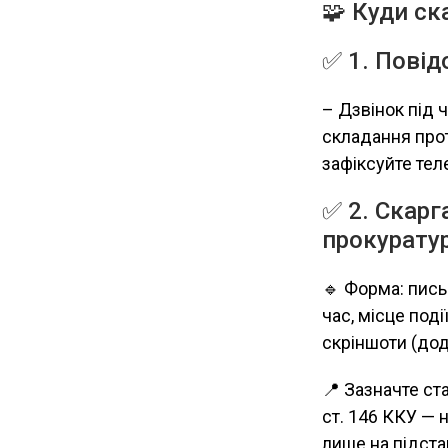
🧩 Куди с
✅ 1. Повід
– Дзвінок під 
складання про
зафіксуйте те
✅ 2. Скарг
прокуратур
🔹 Форма: пис
час, місце поді
скріншоти (дод
📍 Зазначте ст
ст. 146 ККУ — 
лише на підста