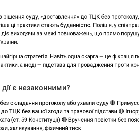
 рішення суду, «доставлення» до ТЦК без протоколу,
іше ці практики стають буденністю. Поліція, у співпрац
е діє виходячи за межі повноважень, що прямо поруш
України.
найгірша стратегія. Навіть одна скарга — це фіксація 
ктики, а іноді — підстава для провадження проти ко
е дії є незаконними?
 без складання протоколу або ухвали суду 🔴 Примус
до ТЦК без вашої згоди та правової підстави 🔴 Ігно
ата (ст. 59 Конституції) 🔴 Вручення повістки без пояс
ози, залякування, фізичний тиск