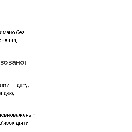
римано без
рнення,
ізованої
ати: – дату,
відео,
я повноважень –
в’язок діяти