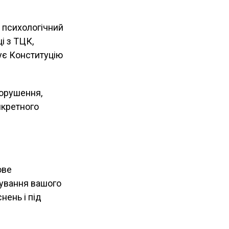
 психологічний
і з ТЦК,
ує Конституцію
порушення,
нкретного
ове
рування вашого
нень і під