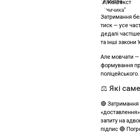
📌 Контекст
Затримання без
тиск — усе част
дедалі частіш
та інші закони 
Але мовчати — 
формування пра
поліцейського.
⚖️ Які сам
🔴 Затримання
«доставлення» 
запиту на адвок
підпис 🔴 Погр