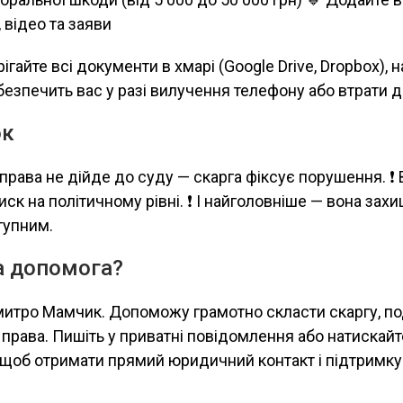
, відео та заяви
ігайте всі документи в хмарі (Google Drive, Dropbox),
безпечить вас у разі вилучення телефону або втрати д
ок
справа не дійде до суду — скарга фіксує порушення. ❗
иск на політичному рівні. ❗ І найголовніше — вона захи
тупним.
на допомога?
итро Мамчик. Допоможу грамотно скласти скаргу, под
 права. Пишіть у приватні повідомлення або натискайт
, щоб отримати прямий юридичний контакт і підтримку