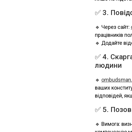
✅ 3. Пові
🔹 Через сайт:
працівників пол
🔹 Додайте від
✅ 4. Скарг
людини
🔹
ombudsman.
ваших конституц
відповідей, як
✅ 5. Позов
🔹 Вимога: виз
компенсацію мо