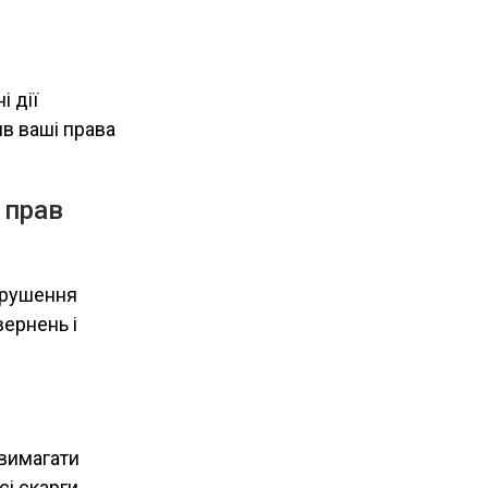
 дії
ив ваші права
 прав
орушення
вернень і
 вимагати
і скарги,