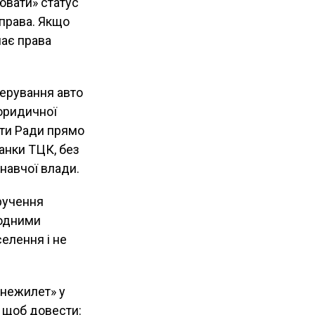
ювати» статус
 права. Якщо
має права
керування авто
юридичної
сти Ради прямо
анки ТЦК, без
навчої влади.
вручення
родними
елення і не
онежилет» у
, щоб довести: