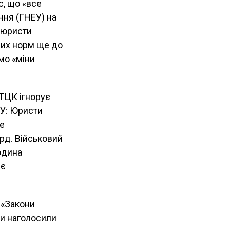
с, що «все
ння (ГНЕУ) на
 юристи
них норм ще до
мо «міни
 ТЦК ігнорує
ЕУ: Юристи
же
рд. Військовий
юдина
 є
 «Закони
ти наголосили