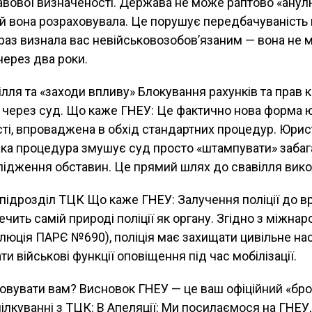
авової визначеності. Держава не може раптово «анул
й вона розраховувала. Це порушує передбачуваність
аз визнала вас невійськовозобов’язаним — вона не 
ерез два роки.
ілля та «заходи впливу» Блокування рахунків та прав 
 через суд. Що каже ГНЕУ: Це фактично нова форма 
сті, впроваджена в обхід стандартних процедур. Юри
ака процедура змушує суд просто «штампувати» забаг
лідження обставин. Це прямий шлях до свавілля вико
е підрозділ ТЦК Що каже ГНЕУ: Залучення поліції до 
ечить самій природі поліції як органу. Згідно з міжна
юція ПАРЄ №690), поліція має захищати цивільне нас
и військові функції оповіщення під час мобілізації.
товувати вам? Висновок ГНЕУ — це ваш офіційний «бр
пілкуванні з ТЦК: В Апеляції: Ми посилаємося на ГНЕУ