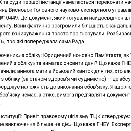
К та суди першої інстанції намагаються переконати на
дняв Висновок Головного науково-експертного управлі
№10449. Це документ, який готували найдосвідченіші
менту. Вони фактично розгромили більшість скандаль
Проте їхні зауваження просто проігнорували. Розбирає
ії», про які попереджала сама Рада.
лючених» з обліку: Юридичний нонсенс Пам’ятаєте, як
ний з обліку» та вимагає оновити дані? Що каже ГН
начили: вимога мати військовий квиток для тих, хто в
обліку (за станом здоров’я чи судимістю) — це абсу
верджує належність до виконання обов'язку. Якщо л
ов'язку немає, а отже, вимога пред’являти документ
.
онституції: Привіт правовому нігілізму ТЦК стверджує:
ре виключення більше не діє». Що каже ГНЕУ: Експер