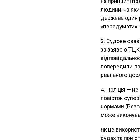
на принципі пр
людини, на яки
держава один р
«передумати» ч
3. Судове свав
за заявою ТЦК
відповідально
попередили: т
реального дос
4. Поліція — н
повісток супер
нормами (Резол
може виконуват
Як це викорис
судах та при с