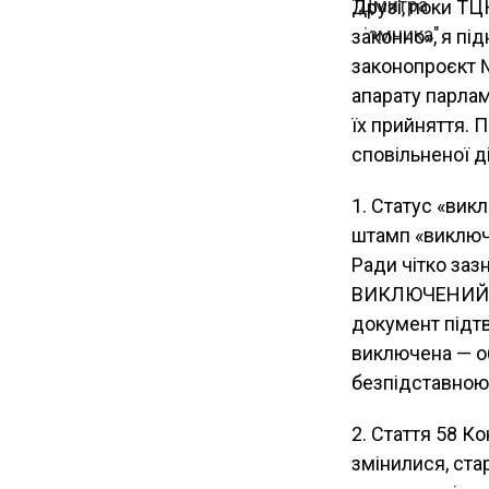
Друзі, поки ТЦ
законно», я пі
законопроєкт 
апарату парла
їх прийняття. 
сповільненої д
1. Статус «вик
штамп «виключе
Ради чітко заз
ВИКЛЮЧЕНИЙ з 
документ підт
виключена — об
безпідставною
2. Стаття 58 К
змінилися, ста