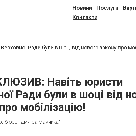
Новини
Послуги
Варт
Контакти
КЛЮЗИВ: Навіть юристи
ої Ради були в шоці від н
про мобілізацію!
ке бюро "Дмитра Мамчика"