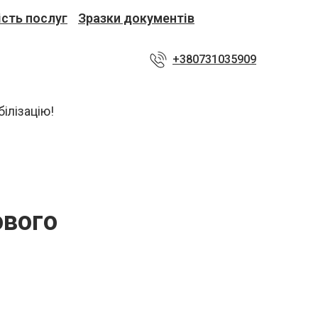
ість послуг
Зразки документів
+380731035909
ового