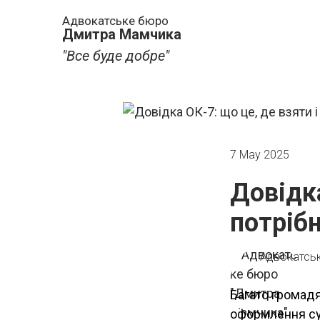
Адвокатське бюро
Дмитра Мамчика
"Все буде добре"
7 May 2025
Довідка
потрібн
Адвокатсь
Багато громадя
оформлення суб