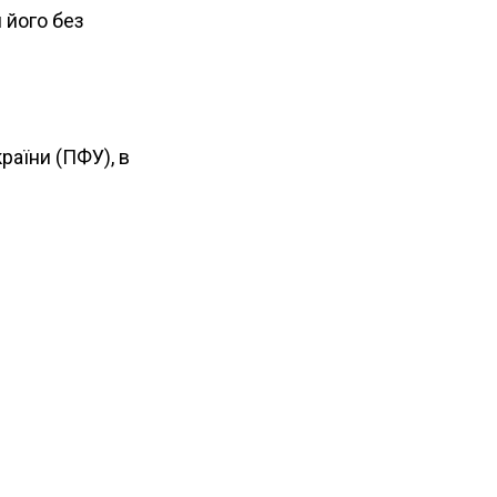
и його без
раїни (ПФУ), в