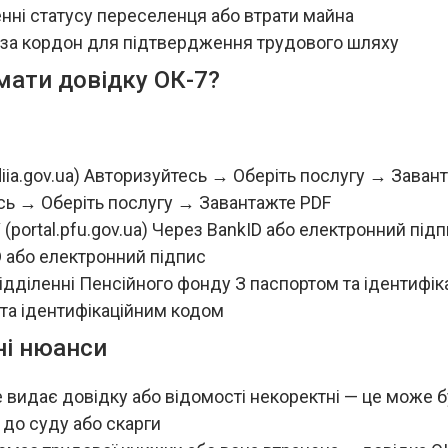
нні статусу переселенця або втрати майна
і за кордон для підтвердження трудового шляху
мати довідку ОК-7?
iia.gov.ua) Авторизуйтесь → Оберіть послугу → Заван
сь → Оберіть послугу → Завантажте PDF
 (portal.pfu.gov.ua) Через BankID або електронний під
 або електронний підпис
ідділенні Пенсійного фонду З паспортом та ідентифі
та ідентифікаційним кодом
ні нюанси
видає довідку або відомості некоректні — це може 
до суду або скарги