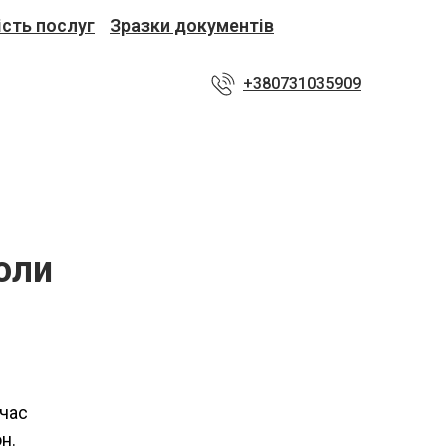
ість послуг
Зразки документів
+380731035909
коли
 час
н.