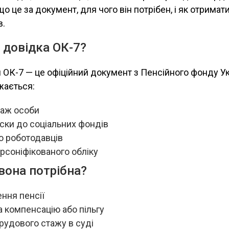
о це за документ, для чого він потрібен, і як отримат
в.
 довідка ОК-7?
ОК-7 — це офіційний документ з Пенсійного фонду Ук
жається:
таж особи
ски до соціальних фондів
о роботодавців
персоніфікованого обліку
вона потрібна?
ння пенсії
а компенсацію або пільгу
рудового стажу в суді