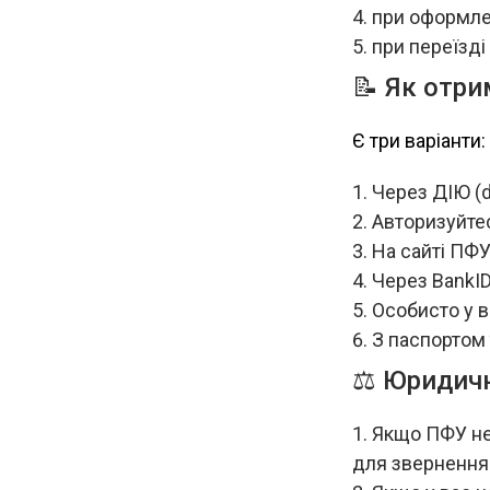
при оформле
при переїзд
📝 Як отри
Є три варіанти:
Через ДІЮ (d
Авторизуйте
На сайті ПФУ
Через BankID
Особисто у в
З паспортом 
⚖️ Юридич
Якщо ПФУ не 
для звернення 