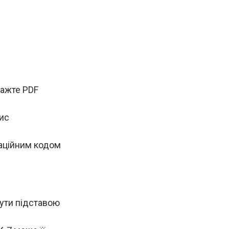
тажте PDF
пис
каційним кодом
бути підставою