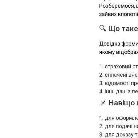
Розберемося, щ
зайвих клопоті
🔍 Що таке
Довідка форми 
якому відобра
страховий с
сплачені вне
відомості пр
інші дані з 
📌 Навіщо 
для оформле
для подачі н
для доказу т