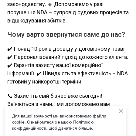
законодавству. 🔹 Допоможемо у разі
порушення NDA – супровід судових процесів та
відшкодування збитків.
Чому варто звернутися саме до нас?
✔️ Понад 10 років досвіду у договірному праві.
✔️ Персоналізований підхід до кожного клієнта.
✔️ Гарантія захисту вашої комерційної
інформації. ✔️ Швидкість та ефективність – NDA
готовий у найкоротші терміни.
📞 Захистіть свій бізнес вже сьогодні!
Зв’яжіться з нами, і ми допоможемо вам
уникнути ризиків, забезпечивши надійний
Для вашої зручності ми використовуємо файли
правовий захист ваших ідей та бізнес-даних.
cookie. Ознайомтеся з нашою Політикою
конфіденційності, щоб дізнатися більше.
📩 Напишіть або зателефонуйте, щоб отримати