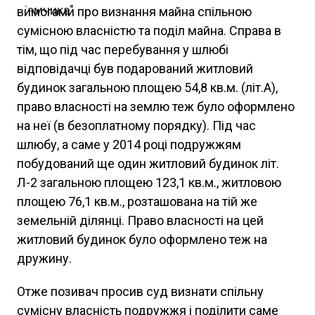
вимогами про визнання майна спільною
сумісною власністю та поділ майна. Справа в
тім, що під час перебування у шлюбі
відповідачці був подарований житловий
будинок загальною площею 54,8 кв.м. (літ.А),
право власності на землю теж було оформлено
на неї (в безоплатному порядку). Під час
шлюбу, а саме у 2014 році подружжям
побудований ще один житловий будинок літ.
Л-2 загальною площею 123,1 кв.м., житловою
площею 76,1 кв.м., розташована на тій же
земельній ділянці. Право власності на цей
житловий будинок було оформлено теж на
дружину.
Отже позивач просив суд визнати спільну
сумісну власність подружжя і поділити саме