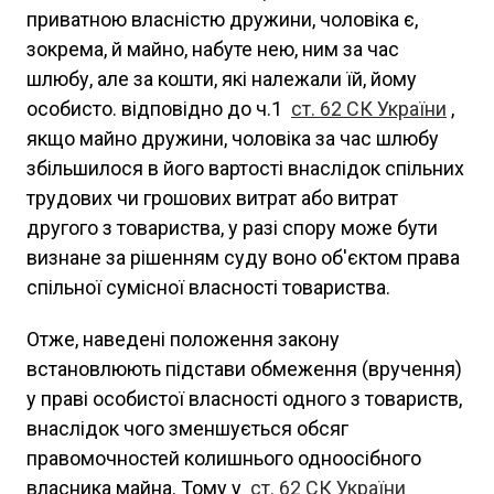
приватною власністю дружини, чоловіка є,
зокрема, й майно, набуте нею, ним за час
шлюбу, але за кошти, які належали їй, йому
особисто. відповідно до ч.1
ст. 62 СК України
,
якщо майно дружини, чоловіка за час шлюбу
збільшилося в його вартості внаслідок спільних
трудових чи грошових витрат або витрат
другого з товариства, у разі спору може бути
визнане за рішенням суду воно об'єктом права
спільної сумісної власності товариства.
Отже, наведені положення закону
встановлюють підстави обмеження (вручення)
у праві особистої власності одного з товариств,
внаслідок чого зменшується обсяг
правомочностей колишнього одноосібного
власника майна. Тому у
ст. 62 СК України