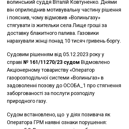
волинський суддя Віталій Ковтуненко. Днями
він оприлюднив мотивувальну частину рішення
і пояснив, чому відмовив «Волиньгазу»
стягувати із жительки села Лище гроші за
доставку блакитного палива. Газовики
нарахували жінці понад 10 тисяч гривень боргу.
Судовим рішенням від 05.12.2023 року у
справі
№ 161/11270/23 судом
Відмовлено
Акціонерному товариству «Оператор
газорозподільчої системи «Волиньгаз» в
задоволенні позову до ОСОБА_1 про стягнення
заборгованості за послуги розподілу
природного газу.
Судом встановлено, що у діях позивача як
Оператора ГРМ наявні ознаки порушення: