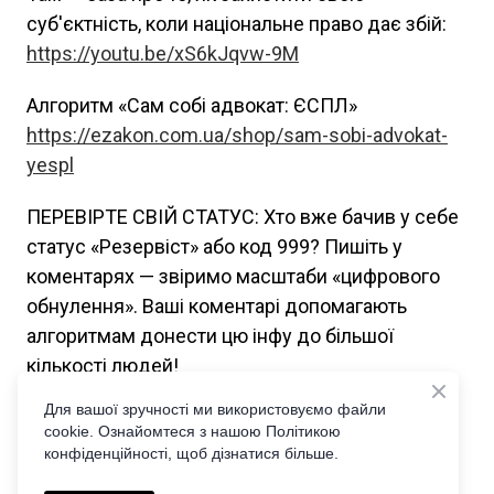
суб'єктність, коли національне право дає збій:
https://youtu.be/xS6kJqvw-9M
Алгоритм «Сам собі адвокат: ЄСПЛ»
https://ezakon.com.ua/shop/sam-sobi-advokat-
yespl
ПЕРЕВІРТЕ СВІЙ СТАТУС: Хто вже бачив у себе
статус «Резервіст» або код 999? Пишіть у
коментарях — звіримо масштаби «цифрового
обнулення». Ваші коментарі допомагають
алгоритмам донести цю інфу до більшої
кількості людей!
Для вашої зручності ми використовуємо файли
#РезервПлюс #Оберіг #Мобілізація2026
cookie. Ознайомтеся з нашою Політикою
#Бронювання #ВОС999 #ОперативнийРезерв
конфіденційності, щоб дізнатися більше.
#БЗВП #ЮридичнийЗахист #ЕкономікаВійни