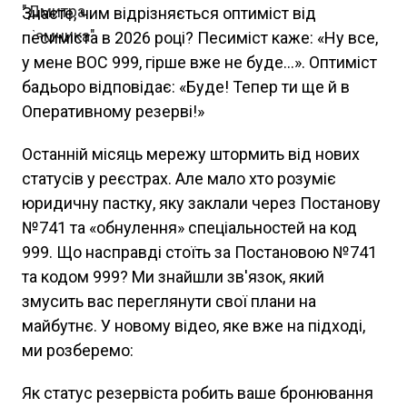
Знаєте, чим відрізняється оптиміст від
песиміста в 2026 році? Песиміст каже: «Ну все,
у мене ВОС 999, гірше вже не буде...». Оптиміст
бадьоро відповідає: «Буде! Тепер ти ще й в
Оперативному резерві!»
Останній місяць мережу штормить від нових
статусів у реєстрах. Але мало хто розуміє
юридичну пастку, яку заклали через Постанову
№741 та «обнулення» спеціальностей на код
999. Що насправді стоїть за Постановою №741
та кодом 999? Ми знайшли зв'язок, який
змусить вас переглянути свої плани на
майбутнє. У новому відео, яке вже на підході,
ми розберемо:
Як статус резервіста робить ваше бронювання