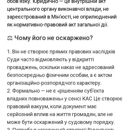
обов’язку. Юридично — це внутрішній акт
центрального органу виконавчої влади, не
зареєстрований в Мін’юсті, не оприлюднений
як нормативно-правовий акт загальної дії.
⚖️ Чому його не оскаржено?
Він не створює прямих правових наслідків
Суди часто відмовляють у відкритті
проваджень, оскільки наказ не адресований
безпосередньо фізичним особам, а є актом
організаційно-розпорядчого характеру.
Формально — не є «рішенням суб’єкта
владних повноважень» у сенсі КАС Це створює
правовий вакуум, коли документ має
серйозний вплив на життя громадян, але не
може бути оскаржений у судовому порядку.
Потреба в узгодженій стратегії Відсутність