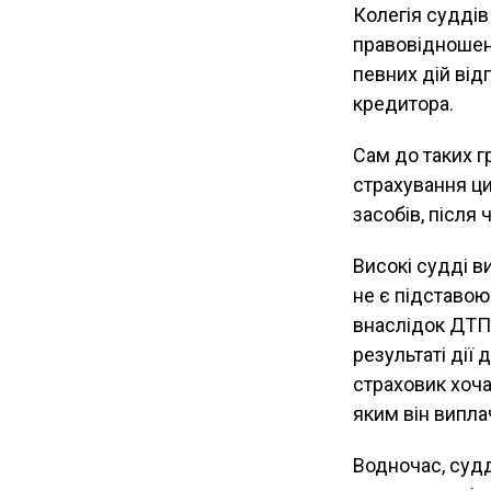
Колегія суддів
правовідношенн
певних дій від
кредитора.
Сам до таких г
страхування ци
засобів, після
Високі судді в
не є підставою
внаслідок ДТП.
результаті дії
страховик хоча
яким він випла
Водночас, судд