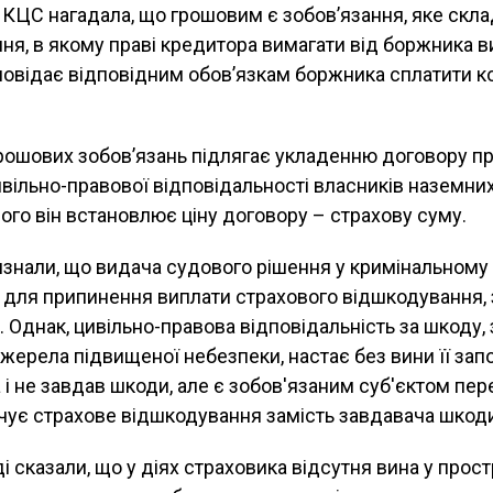
 КЦС нагадала, що грошовим є зобов’язання, яке скла
я, в якому праві кредитора вимагати від боржника 
повідає відповідним обов’язкам боржника сплатити к
рошових зобов’язань підлягає укладенню договору пр
вільно-правової відповідальності власників наземни
 чого він встановлює ціну договору – страхову суму.
изнали, що видача судового рішення у кримінальном
 для припинення виплати страхового відшкодування, 
 Однак, цивільно-правова відповідальність за шкоду, 
 джерела підвищеної небезпеки, настає без вини її за
 і не завдав шкоди, але є зобов'язаним суб'єктом пер
чує страхове відшкодування замість завдавача шкод
і сказали, що у діях страховика відсутня вина у прос