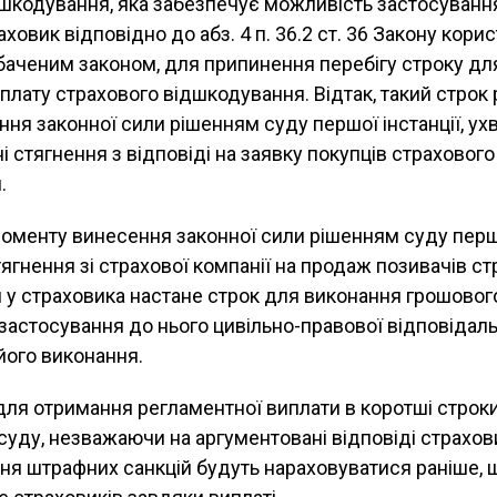
дшкодування, яка забезпечує можливість застосуван
аховик відповідно до абз. 4 п. 36.2 ст. 36 Закону кор
баченим законом, для припинення перебігу строку дл
плату страхового відшкодування. Відтак, такий строк
ня законної сили рішенням суду першої інстанції, ух
ні стягнення з відповіді на заявку покупців страхового
.
моменту винесення законної сили рішенням суду першо
 тягнення зі страхової компанії на продаж позивачів с
 у страховика настане строк для виконання грошовог
застосування до нього цивільно-правової відповідаль
його виконання.
для отримання регламентної виплати в коротші строк
суду, незважаючи на аргументовані відповіді страховик
ня штрафних санкцій будуть нараховуватися раніше, 