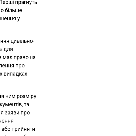
 Перші прагнуть
що більше
ішення у
ання цивільно-
» для
а має право на
лення про
х випадках
ня ним розміру
кументів, та
ня заяви про
снення
о або прийняти