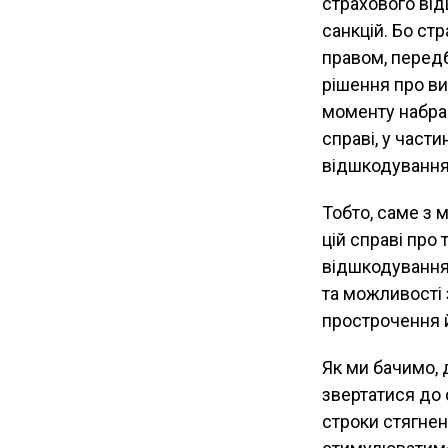
страхового ві
санкцій. Бо стр
правом, перед
рішення про ви
моменту набран
справі, у части
відшкодування
Тобто, саме з 
цій справі про
відшкодування
та можливості 
прострочення 
Як ми бачимо, 
звертатися до 
строки стягнен