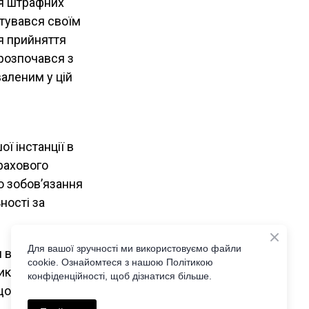
ня штрафних
истувався своїм
я прийняття
 розпочався з
валеним у цій
ї інстанції в
трахового
о зобов’язання
ності за
Для вашої зручності ми використовуємо файли
и варто
cookie. Ознайомтеся з нашою Політикою
ів. Крім того,
конфіденційності, щоб дізнатися більше.
що відповідно