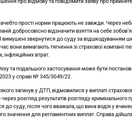
шення про відмову та повідомити заяву про прийняте
 начебто прості норми працюють не завжди. Через не
аній добросовісно відзначити взяття на себе зобов'я
ТП вимушені звернутися до суду за відшкодуванням ш
час вони вимагають тягнення зі страхової компанії пен
х, інфляційних втрат.
лізу та подальшого застосування може бути постано
.2023 у справі № 345/3049/22.
а якого загинув у ДТП, відмовилися у виплаті страхово
 через розгляд результатів розгляду кримінального 
я до суду, після чого вважала, що вина водія у вчине
го значення для регламентних виплат. Справа дійшла