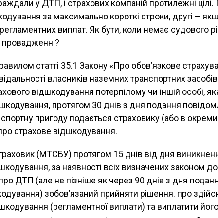
траждали у ДТП, і страхових компаній протилежні цілі.
одування за максимально короткі строки, другі – як
 регламентних виплат. Як бути, коли немає судового р
 провадженні?
равилом статті 35.1 Закону «Про обов’язкове страхув
відальності власників наземних транспортних засобів
хового відшкодування потерпілому чи іншій особі, як
шкодування, протягом 30 днів з дня подання повідом
спортну пригоду подається страховику (або в окреми
про страхове відшкодування.
страховик (МТСБУ) протягом 15 днів від дня виникнен
шкодування, за наявності всіх визначених законом до
ро ДТП (але не пізніше як через 90 днів з дня подан
одування) зобов’язаний прийняти рішення. про здій
шкодування (регламентної виплати) та виплатити йог