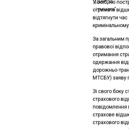
У осіб, які пос
отримати відшк
відтягнути час
кримінальному
За загальним п
правової відпо
отримання стра
одержання від
дорожньо-тран
МТСБУ) заяву 
Зі свого боку 
страхового від
повідомлення п
страхове відшк
страхового від