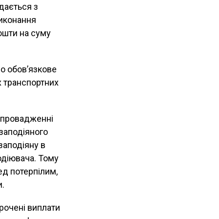
дається з
виконання
ошти на суму
о обов’язкове
х транспортних
у провадженні
заподіяного
заподіяну в
подіювача. Тому
ед потерпілим,
и.
трочені виплати