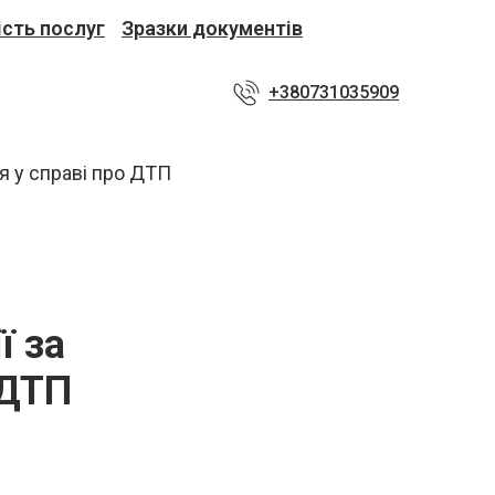
ість послуг
Зразки документів
+380731035909
ї за
 ДТП