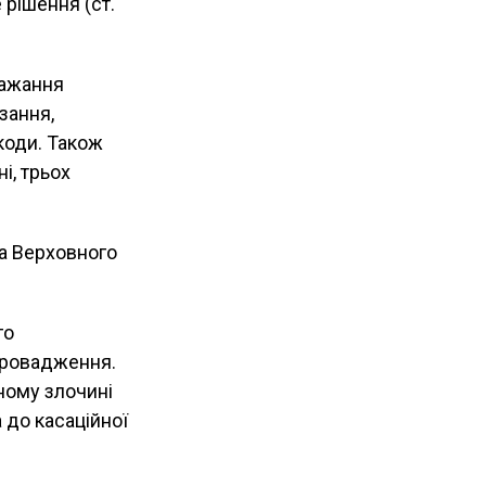
 рішення (ст.
бажання
зання,
коди. Також
і, трьох
ва Верховного
го
провадження.
ному злочині
 до касаційної