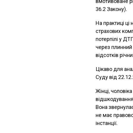
вмотивоване рі
36.2 Закону).
На практиці ці
страхових комп
потерпілі у Д
через плинний 
відсотків річни
Цікаво для ана
Суду від 22.12
Жінці, чоловік
відшкодування
Вона звернулас
не має правово
інстанції.