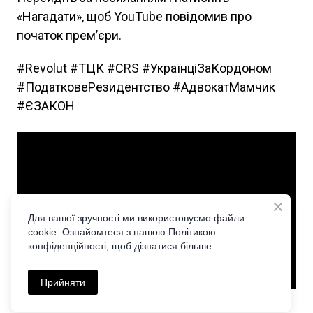
«Нагадати», щоб YouTube повідомив про
початок прем’єри.
#Revolut #ТЦК #CRS #УкраїнціЗаКордоном
#ПодатковеРезидентство #АдвокатМамчик
#ЄЗАКОН
Для вашої зручності ми використовуємо файли
cookie. Ознайомтеся з нашою Політикою
конфіденційності, щоб дізнатися більше.
Прийняти