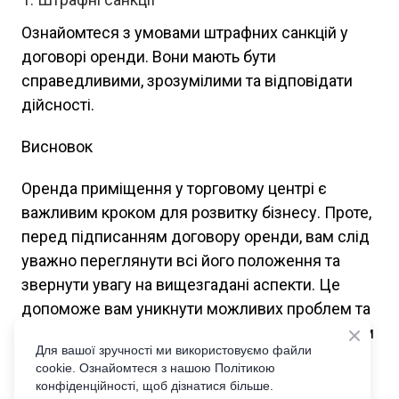
Ознайомтеся з умовами штрафних санкцій у
договорі оренди. Вони мають бути
справедливими, зрозумілими та відповідати
дійсності.
Висновок
Оренда приміщення у торговому центрі є
важливим кроком для розвитку бізнесу. Проте,
перед підписанням договору оренди, вам слід
уважно переглянути всі його положення та
звернути увагу на вищезгадані аспекти. Це
допоможе вам уникнути можливих проблем та
забезпечити стабільність вашого бізнесу. Окрім
Для вашої зручності ми використовуємо файли
цього, не забудьте скористатися нашими
cookie. Ознайомтеся з нашою Політикою
додатковими матеріалами, які містять корисні
конфіденційності, щоб дізнатися більше.