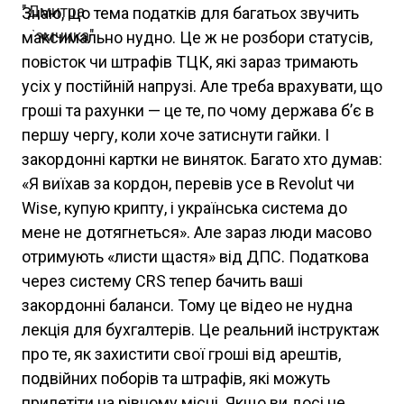
Знаю, що тема податків для багатьох звучить
максимально нудно. Це ж не розбори статусів,
повісток чи штрафів ТЦК, які зараз тримають
усіх у постійній напрузі. Але треба врахувати, що
гроші та рахунки — це те, по чому держава б’є в
першу чергу, коли хоче затиснути гайки. І
закордонні картки не виняток. Багато хто думав:
«Я виїхав за кордон, перевів усе в Revolut чи
Wise, купую крипту, і українська система до
мене не дотягнеться». Але зараз люди масово
отримують «листи щастя» від ДПС. Податкова
через систему CRS тепер бачить ваші
закордонні баланси. Тому це відео не нудна
лекція для бухгалтерів. Це реальний інструктаж
про те, як захистити свої гроші від арештів,
подвійних поборів та штрафів, які можуть
прилетіти на рівному місці. Якщо ви досі не