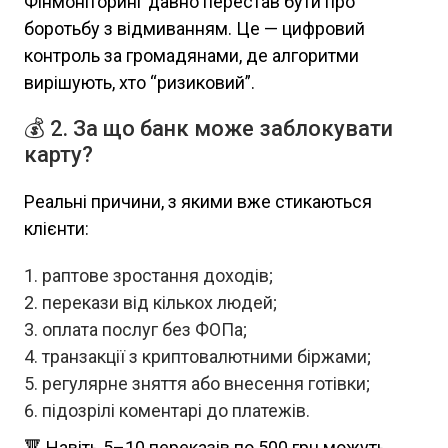
Фінмоніторинг давно перестав бути про
боротьбу з відмиванням. Це — цифровий
контроль за громадянами, де алгоритми
вирішують, хто “ризиковий”.
💰 2. За що банк може заблокувати
карту?
Реальні причини, з якими вже стикаються
клієнти:
раптове зростання доходів;
перекази від кількох людей;
оплата послуг без ФОПа;
транзакції з криптовалютними біржами;
регулярне зняття або внесення готівки;
підозрілі коментарі до платежів.
🔻 Навіть 5–10 переказів по 500 грн можуть