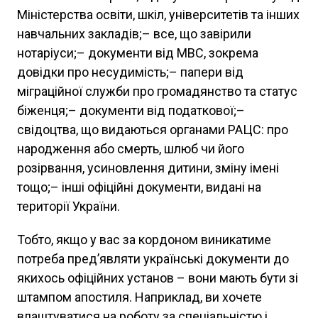
Міністерства освіти, шкіл, університетів та інших
навчальних закладів;– все, що завірили
нотаріуси;– документи від МВС, зокрема
довідки про несудимість;– папери від
міграційної служби про громадянство та статус
біженця;– документи від податкової;–
свідоцтва, що видаються органами РАЦС: про
народження або смерть, шлюб чи його
розірвання, усиновлення дитини, зміну імені
тощо;– інші офіційні документи, видані на
території України.
Тобто, якщо у вас за кордоном виникатиме
потреба пред’являти українські документи до
якихось офіційних установ – вони мають бути зі
штампом апостиля. Наприклад, ви хочете
влаштуватися на роботу за спеціальністю і