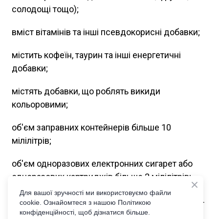
солодощі тощо);
вміст вітамінів та інші псевдокорисні добавки;
містить кофеїн, таурин та інші енергетичні
добавки;
містять добавки, що роблять викиди
кольоровими;
об'єм заправних контейнерів більше 10
мілілітрів;
об'єм одноразових електронних сигарет або
одноразових картриджів більше 2 мілілітрів;
Для вашої зручності ми використовуємо файли
вміст нікотину більше 20 міліграмів в 1 мілілітрі.
cookie. Ознайомтеся з нашою Політикою
конфіденційності, щоб дізнатися більше.