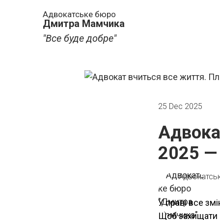
Адвокатське бюро
Дмитра Мамчика
"Все буде добре"
25 Dec 2025
Адвока
2025 —
Адвокатсь
У праві все зм
Щоб захищати 