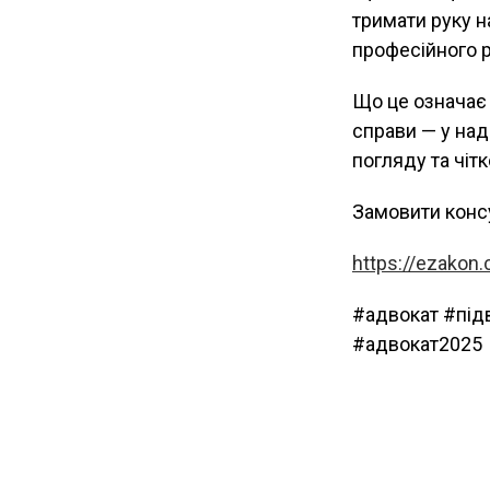
тримати руку н
професійного р
Що це означає д
справи — у над
погляду та чітк
Замовити конс
https://ezakon
#адвокат #під
#адвокат2025