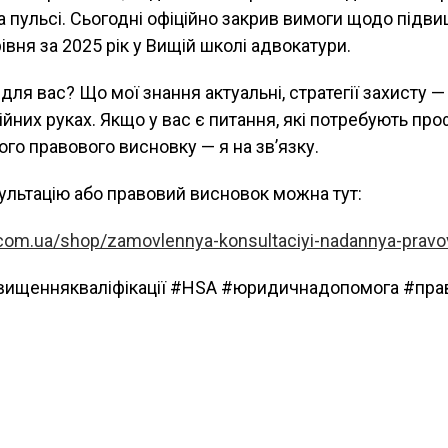
а пульсі. Сьогодні офіційно закрив вимоги щодо підв
івня за 2025 рік у Вищій школі адвокатури.
ля вас? Що мої знання актуальні, стратегії захисту — 
ійних руках. Якщо у вас є питання, які потребують пр
ого правового висновку — я на зв’язку.
ультацію або правовий висновок можна тут:
.com.ua/shop/zamovlennya-konsultaciyi-nadannya-prav
вищеннякваліфікації #HSA #юридичнадопомога #пр