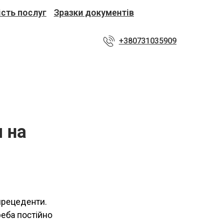
ість послуг
Зразки документів
+380731035909
 на
 прецеденти.
еба постійно