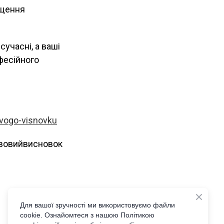
ищення
сучасні, а ваші
офесійного
ovogo-visnovku
авовийвисновок
Для вашої зручності ми використовуємо файли
cookie. Ознайомтеся з нашою Політикою